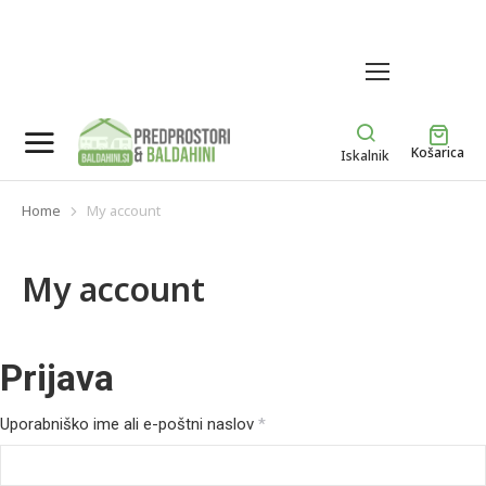
MENU
Košarica
Iskalnik
Home
My account
You are here:
My account
Prijava
Uporabniško ime ali e-poštni naslov
*