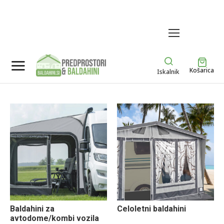
MENU
Košarica
Iskalnik
Baldahini za
Celoletni baldahini
(8)
avtodome/kombi vozila