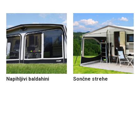
(5)
Napihljivi baldahini
(9)
Sončne strehe
(4)
Servis predprostorov in
baldahinov