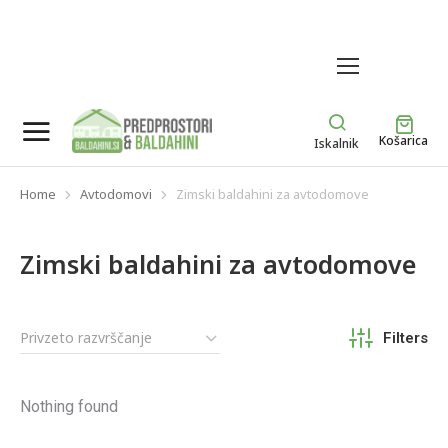
MENU
Košarica
Iskalnik
Home
Avtodomovi
Zimski baldahini za avtodomove
You are here:
Zimski baldahini za avtodomove
Filters
Nothing found