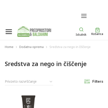
MENU
Košarica
Iskalnik
Home
Dodatna oprema
Sredstva za nego in čiščenje
You are here:
Sredstva za nego in čiščenje
Filters