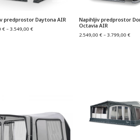
iv predprostor Daytona AIR
Napihljiv predprostor D
Octavia AIR
0
€
–
3.549,00
€
2.549,00
€
–
3.799,00
€