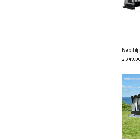
Napihlj
2.349,0