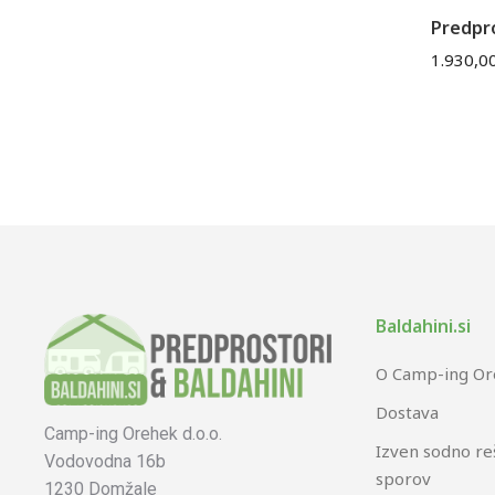
Predpro
1.930,0
Baldahini.si
O Camp-ing O
Dostava
Camp-ing Orehek d.o.o.
Izven sodno re
Vodovodna 16b
sporov
1230 Domžale