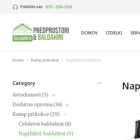
031-330-550
Pokličite nas:
DOMOV
IZDELKI
SER
Home
Kamp prikolice
Napihljivi baldahini
You are here:
Napi
Category
Avtodomovi
(5)
Dodatna oprema
(36)
Kamp prikolice
(29)
Celoletni baldahini
(8)
Napihljivi baldahini
(9)