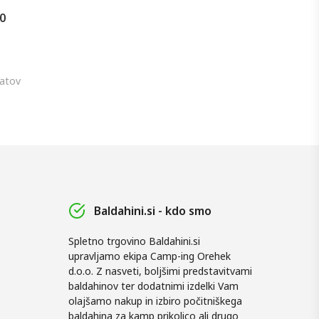
50
tatov
Baldahini.si - kdo smo
Spletno trgovino Baldahini.si
upravljamo ekipa Camp-ing Orehek
d.o.o. Z nasveti, boljšimi predstavitvami
baldahinov ter dodatnimi izdelki Vam
olajšamo nakup in izbiro počitniškega
baldahina za kamp prikolico ali drugo