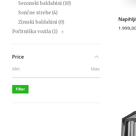
Sezonski baldahini
(10)
Sončne strehe
(4)
Napihlj
Zimski baldahini
(0)
1.999,0
Počitniška vozila
(1)
Price
Min:
Max:
Filter