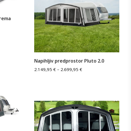
orema
Napihljiv predprostor Pluto 2.0
2.149,95
€
–
2.699,95
€