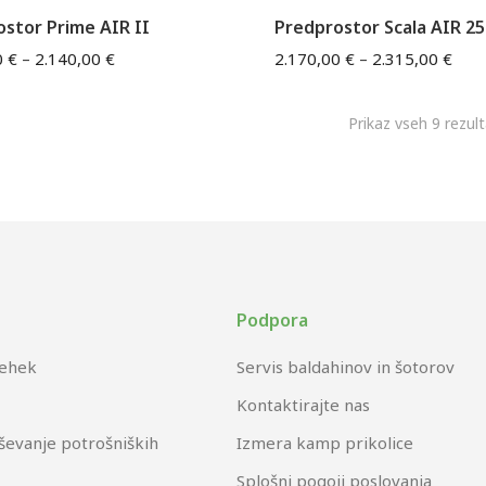
stor Prime AIR II
Predprostor Scala AIR 2
0
€
–
2.140,00
€
2.170,00
€
–
2.315,00
€
Prikaz vseh 9 rezul
Podpora
rehek
Servis baldahinov in šotorov
Kontaktirajte nas
ševanje potrošniških
Izmera kamp prikolice
Splošni pogoji poslovanja