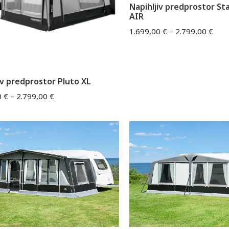
Napihljiv predprostor St
AIR
1.699,00
€
–
2.799,00
€
iv predprostor Pluto XL
0
€
–
2.799,00
€