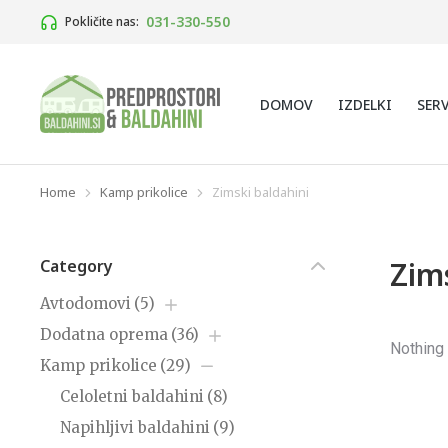
031-330-550
Pokličite nas:
DOMOV
IZDELKI
SER
Home
Kamp prikolice
Zimski baldahini
You are here:
Zim
Category
Avtodomovi
(5)
Dodatna oprema
(36)
Nothing
Kamp prikolice
(29)
Celoletni baldahini
(8)
Napihljivi baldahini
(9)