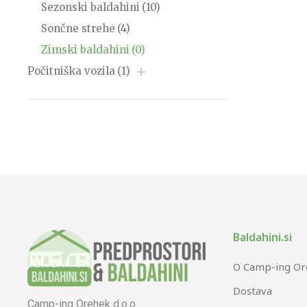
Sezonski baldahini
(10)
Sončne strehe
(4)
Zimski baldahini
(0)
Počitniška vozila
(1)
Baldahini.si
O Camp-ing O
Dostava
Camp-ing Orehek d.o.o.